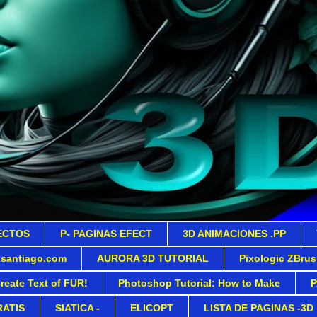
ECTOS
P- PAGINAS EFECT
3D ANIMACIONES .PP
xsantiago.com
AURORA 3D TUTORIAL
Pixologic ZBru
eate Text of FUR!
Photoshop Tutorial: How to Make
P
RATIS
SIATICA -
ELICOPT
LISTA DE PAGINAS -3D